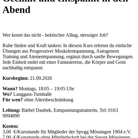
Abend
Wer kennt das nicht - hektischer Alltag, stressiger Job?
Ruhe finden und Kraft tanken: In diesem Kurs erlernst du einfache
Übungen aus Progressiver Muskelentspannung, Autogenem
Training und Atementspannung, ergänzt durch sanfte Bewegungen.
Jede Einheit endet mit einer Fantasiereise, die Körper und Geist
nachhaltig entspannt.
Kursbeginn:
21.09.2026
Wann?
Montags, 18:05 – 19:05 Uhr
Wo?
Langgass-Turnhalle
Für wen?
ohne Altersbeschränkung
Leitung:
Bärbel Daubek, Entspannungstrainerin, Tel: 0163
9094890
Kosten:
3,00 €/Kursstunde für Mitglieder der Spvgg Mössingen 1904 e.V.
7,00 €/Kursstunde ohne Mitgliedschaft bei der Spvgg Mössingen