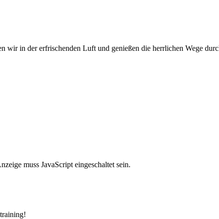
wir in der erfrischenden Luft und genießen die herrlichen Wege durc
nzeige muss JavaScript eingeschaltet sein.
t
r
a
i
n
i
n
g
!