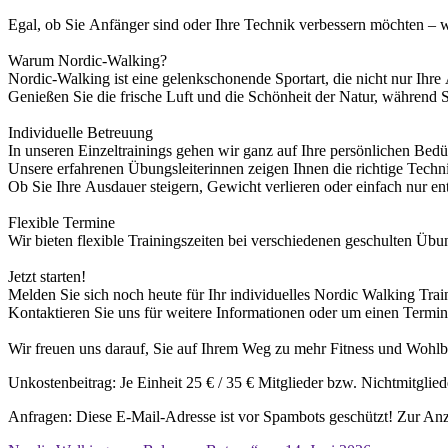
E
g
a
l
,
o
b
S
i
e
A
n
f
ä
n
g
e
r
s
i
n
d
o
d
e
r
I
h
r
e
T
e
c
h
n
i
k
v
e
r
b
e
s
s
e
r
n
m
ö
c
h
t
e
n
–
W
a
r
u
m
N
o
r
d
i
c-
W
a
l
k
i
n
g
?
N
o
r
d
i
c-Walk
i
n
g
i
s
t
e
i
n
e
g
e
l
e
n
k
s
c
h
o
n
e
n
d
e
S
p
o
r
t
a
r
t
,
d
i
e
n
i
c
h
t
n
u
r
I
h
r
e
G
e
n
i
e
ß
e
n
S
i
e
d
i
e
f
r
i
s
c
h
e
L
u
f
t
u
n
d
d
i
e
S
c
h
ö
n
h
e
i
t
d
e
r
N
a
t
u
r
,
w
ä
h
r
e
n
d
I
n
d
i
v
i
d
u
e
l
l
e
B
e
t
r
e
u
u
n
g
I
n
u
n
s
e
r
e
n
E
i
n
z
e
l
t
r
a
i
n
i
n
g
s
g
e
h
e
n
w
i
r
g
a
n
z
a
u
f
I
h
r
e
p
e
r
s
ö
n
l
i
c
h
e
n
B
e
d
ü
U
n
s
e
re
e
r
f
a
h
r
e
n
en
Ü
b
u
n
g
s
l
e
i
t
e
rinnen
z
e
i
gen
I
h
n
e
n
d
i
e
r
i
c
h
t
i
g
e
T
e
c
h
n
O
b
S
i
e
I
h
r
e
A
u
s
d
a
u
e
r
s
t
e
i
g
e
r
n
,
G
e
w
i
c
h
t
v
e
r
l
i
e
r
e
n
o
d
e
r
e
i
n
f
a
c
h
n
u
r
e
n
F
l
e
x
i
b
l
e
T
e
r
m
i
n
e
W
i
r
b
i
e
t
e
n
f
l
e
x
i
b
l
e
T
r
a
i
n
i
n
g
s
z
e
i
t
e
n bei verschiedenen geschulten Übun
J
e
t
z
t
s
t
a
r
t
e
n
!
M
e
l
d
e
n
S
i
e
s
i
c
h
n
o
c
h
h
e
u
t
e
f
ü
r
I
h
r
i
n
d
i
v
i
d
u
e
l
l
e
s
N
o
r
d
i
c
W
a
l
k
i
n
g
T
r
a
i
K
o
n
t
a
k
t
i
e
r
e
n
S
i
e
u
n
s
f
ü
r
w
e
i
t
e
r
e
I
n
f
o
r
m
a
t
i
o
n
e
n
o
d
e
r
u
m
e
i
n
e
n
T
e
r
m
i
n
W
i
r
f
r
e
u
e
n
u
n
s
d
a
r
a
u
f
,
S
i
e
a
u
f
I
h
r
e
m
W
e
g
z
u
m
e
h
r
F
i
t
n
e
s
s
u
n
d
W
o
h
l
b
Unkostenbeitrag: Je Einheit 25 € / 35 € Mitglieder bzw. Nichtmitglied
Anfragen:
Diese E-Mail-Adresse ist vor Spambots geschützt! Zur Anze