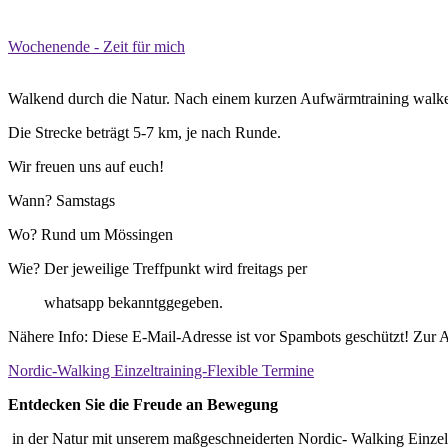
Wochenende - Zeit für mich
Walkend durch die Natur. Nach einem kurzen Aufwärmtraining walken 
Die Strecke beträgt 5-7 km, je nach Runde.
Wir freuen uns auf euch!
Wann? Samstags
Wo? Rund um Mössingen
Wie? Der jeweilige Treffpunkt wird freitags per
whatsapp bekanntggegeben.
Nähere Info:
Diese E-Mail-Adresse ist vor Spambots geschützt! Zur A
Nordic-Walking Einzeltraining-Flexible Termine
Entdecken Sie die Freude an Bewegung
i
n
d
e
r
N
a
t
u
r
m
i
t
u
n
s
e
r
e
m
m
a
ß
g
e
s
c
h
n
e
i
d
e
r
t
e
n
N
o
r
d
i
c-
W
a
l
k
i
n
g
E
i
n
z
e
l