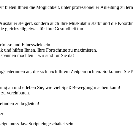
w
i
r
b
i
e
t
e
n
I
h
n
e
n
d
i
e
M
ö
g
l
i
c
h
k
e
i
t
,
u
n
t
e
r
p
r
o
f
e
s
s
i
o
n
e
l
l
e
r
A
n
l
e
i
t
u
n
g
z
u
l
e
r
n
A
u
s
d
a
u
e
r
s
t
e
i
g
e
r
t
,
s
o
n
d
e
r
n
a
u
c
h
I
h
r
e
M
u
s
k
u
l
a
t
u
r
s
t
ä
r
k
t
u
n
d
d
i
e
K
o
o
r
d
i
S
i
e
g
l
e
i
c
h
z
e
i
t
i
g
e
t
w
a
s
f
ü
r
I
h
r
e
G
e
s
u
n
d
h
e
i
t
t
u
n
!
r
f
n
i
s
s
e
u
n
d
F
i
t
n
e
s
s
z
i
e
l
e
e
i
n
.
i
k
u
n
d
h
i
l
fen
I
h
n
e
n
,
I
h
r
e
F
o
r
t
s
c
h
r
i
t
t
e
z
u
m
a
x
i
m
i
e
r
e
n
.
t
s
p
a
n
n
e
n
m
ö
c
h
t
e
n
–
w
i
r
s
i
n
d
f
ü
r
S
i
e
d
a
!
gsleiterinnen an
,
d
i
e
s
i
c
h
n
a
c
h
I
h
r
e
m
Z
e
i
t
p
l
a
n
r
i
c
h
t
e
n
.
S
o
k
ö
n
n
e
n
S
i
e
n
i
n
g
a
n
u
n
d
e
r
l
e
b
e
n
S
i
e
,
w
i
e
v
i
e
l
S
p
a
ß
B
e
w
e
g
u
n
g
m
a
c
h
e
n
k
a
n
n
!
z
u
v
e
r
e
i
n
b
a
r
e
n
.
e
f
i
n
d
e
n
z
u
b
e
g
l
e
i
t
e
n
!
er
ige muss JavaScript eingeschaltet sein.