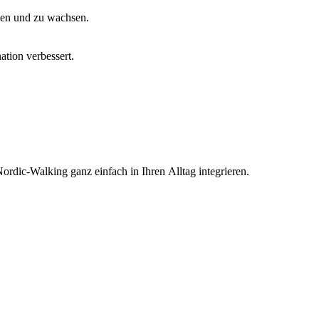
e
n
u
n
d
z
u
w
a
c
h
s
e
n
.
n
a
t
i
o
n
v
e
r
b
e
s
s
e
r
t
.
N
o
r
d
i
c-
W
a
l
k
i
n
g
g
a
n
z
e
i
n
f
a
c
h
i
n
I
h
r
e
n
A
l
l
t
a
g
i
n
t
e
g
r
i
e
r
e
n
.