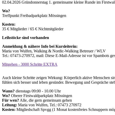
02.04.2026 Gründonnerstag 1. gemeinsame kleine Runde im Firstwa
Wo?
Treffpunkt Freibadparkplatz Mössingen
Kosten:
35 € Mitglieder / 65 € Nichtmitglieder
Leihstöcke sind vorhanden
Anmeldung & nähere Info bei Kursleiterin:
Maria von Wulfen, Walking & Nordic-Walking Betreuer / WLV
Tel.: 07473-270972, mail:
Diese E-Mail-Adresse ist vor Spambots ges
Mitgehen - 3000 Schritte EXTRA
Auch kleine Schritte zeigen Wirkung: Körperlich aktive Menschen sin
fühlen sich besser und leben gesünder. Bewegung und Gespräche ste
Wann?
dienstags 09:00 - 10.00 Uhr
Wo?
Oberer Firstwaldparkplatz Mössingen
Für wen?
Alle, die gern gemeinsam gehen
Leitung:
Maria von Wulfen, Tel.: 07473 270972
Kosten:
Mitgliedschaft Spvgg (1 Monat kostenfreies Schnuppern mög