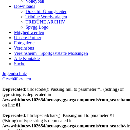
Volleyball
Downloads
Doks für Übungsleiter
Tribüne Wordvorlagen
TRIBÜNE ARCHIV
Spvgg Logo
Mitglied werden
Unsere Partner
Fotogalerie
Vereinsbus
Vereinsheim - Sportgaststätte Mössingen
Alle Kontakte
Suche
Jugendschutz
Geschäftszeiten
Deprecated
: urldecode(): Passing null to parameter #1 ($string) of
type string is deprecated in
/www/htdocs/v102654/neu.spvgg.org/components/com_search/mo
on line
81
Deprecated
: htmlspecialchars(): Passing null to parameter #1
($string) of type string is deprecated in
/www/htdocs/v102654/neu.spvgg.org/components/com_search/vie